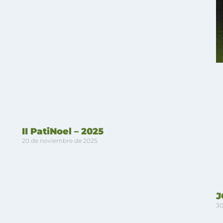
II PatiNoel – 2025
20 de noviembre de 2025
J
30