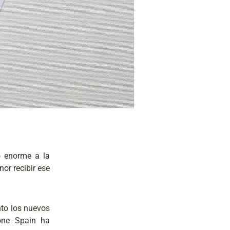
o enorme a la
or recibir ese
nto los nuevos
one Spain ha